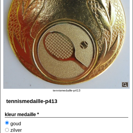
tennismedaille-p413
tennismedaille-p413
kleur medaille
*
goud
zilver