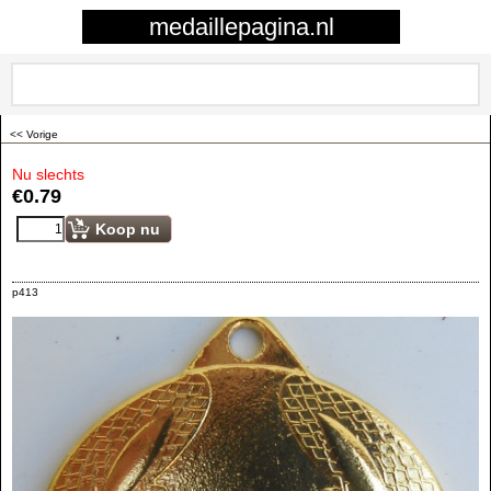
0
medaillepagina.nl
<< Vorige
Nu slechts
€
0.79
Koop nu
p413