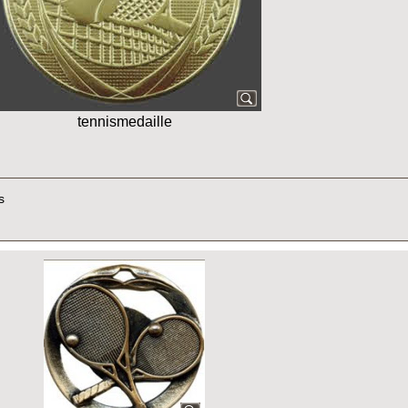
tennismedaille
s