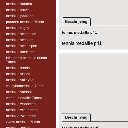
medaille kaarten
medaille muziek
medaille paarden
Beschrijving
paarden medaille 70mm
medaille rugby
tennis medaille p41
medaille schaatsen
medaille schaken
tennis medaille p41
medaille schietsport
medaille tafeltennis
tafeltennis medaille 60mm-
70mm
medaille tennis
medaille vissen
medaille volleybal
volleybalmedaille-70mm
medaille voetbal
voetbalmedaille-70mm
medaille wandelen
medaille wielrennen
medaille zwemmen
Beschrijving
zwem medaille 70mm