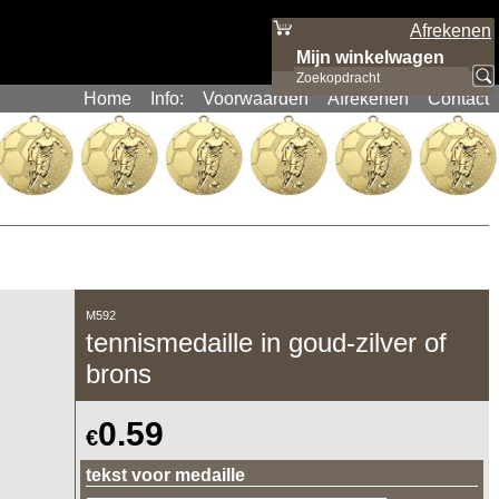
Afrekenen
Mijn winkelwagen
Artikelen
:
0
Home
Info:
Voorwaarden
Afrekenen
Contact
M592
tennismedaille in goud-zilver of
brons
0.59
€
tekst voor medaille