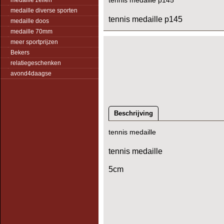
tennis medaille p145
medaille zeilen
medaille diverse sporten
tennis medaille p145
medaille doos
medaille 70mm
meer sportprijzen
Bekers
relatiegeschenken
avond4daagse
Beschrijving
tennis medaille
tennis medaille
5cm