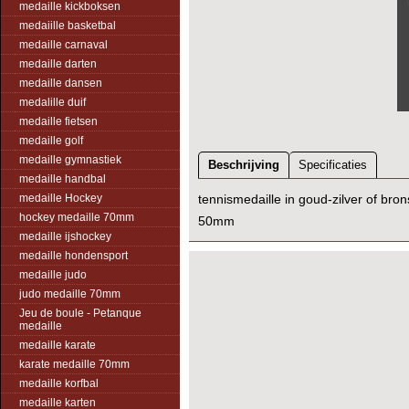
medaille kickboksen
medaiille basketbal
medaille carnaval
medaille darten
medaille dansen
medalille duif
medaille fietsen
medaille golf
medaille gymnastiek
Beschrijving
Specificaties
medaille handbal
medaille Hockey
tennismedaille in goud-zilver of bron
hockey medaille 70mm
50mm
medaille ijshockey
medaille hondensport
medaille judo
judo medaille 70mm
Jeu de boule - Petanque
medaille
medaille karate
karate medaille 70mm
medaille korfbal
medaille karten