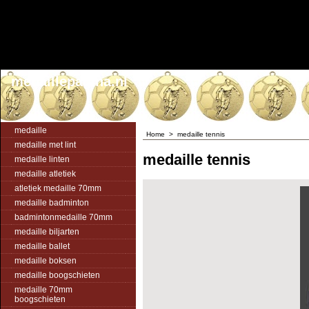
medaillepagina.nl
medaille
Home
>
medaille tennis
medaille met lint
medaille tennis
medaille linten
medaille atletiek
atletiek medaille 70mm
medaille badminton
badmintonmedaille 70mm
medaille biljarten
medaille ballet
medaille boksen
medaille boogschieten
medaille 70mm
boogschieten