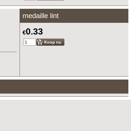
Koop nu
medaille lint
0.33
€
Koop nu