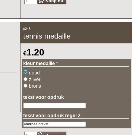
Koop nu
p243
tennis medaille
1.20
€
kleur medaille
*
goud
zilver
brons
tekst voor opdruk
tekst voor opdruk regel 2