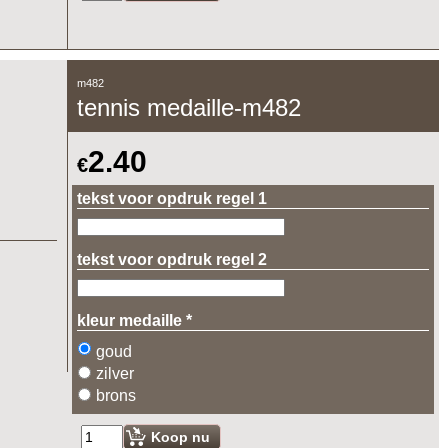
Koop nu
m482
tennis medaille-m482
2.40
€
tekst voor opdruk regel 1
tekst voor opdruk regel 2
kleur medaille
*
goud
zilver
brons