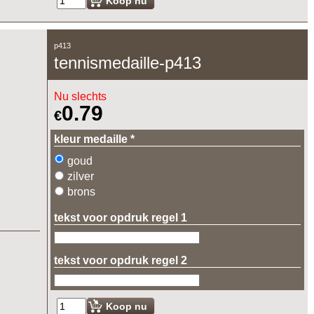
Koop nu
p413
tennismedaille-p413
Nu slechts
0.79
€
kleur medaille
*
goud
zilver
brons
tekst voor opdruk regel 1
tekst voor opdruk regel 2