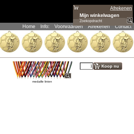
Afrekenen
Mijn winkelwagen
Artikelen
:
0
Home
Info:
Voorwaarden
Afrekenen
Contact
Koop nu
medaille linten