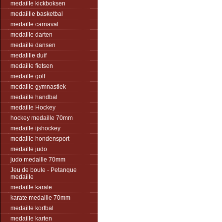
medaille kickboksen
medaiille basketbal
medaille carnaval
medaille darten
medaille dansen
medalille duif
medaille fietsen
medaille golf
medaille gymnastiek
medaille handbal
medaille Hockey
hockey medaille 70mm
medaille ijshockey
medaille hondensport
medaille judo
judo medaille 70mm
Jeu de boule - Petanque
medaille
medaille karate
karate medaille 70mm
medaille korfbal
medaille karten