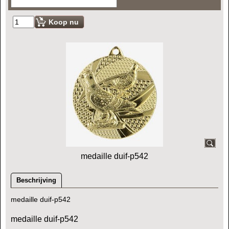
Koop nu
medaille duif-p542
Beschrijving
medaille duif-p542
medaille duif-p542