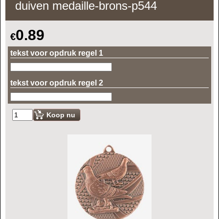
duiven medaille-brons-p544
0.89
€
tekst voor opdruk regel 1
tekst voor opdruk regel 2
Koop nu